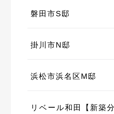
磐田市S邸
掛川市N邸
浜松市浜名区M邸
リベール和田【新築