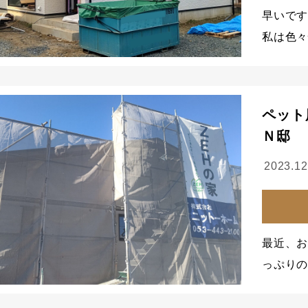
早いです
私は色々
ペット
Ｎ邸
2023.12
最近、
っぷり