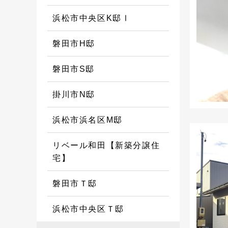
浜松市中央区K邸Ⅰ
磐田市H邸
磐田市S邸
掛川市N邸
浜松市浜名区M邸
リベール和田【新築分譲住
宅】
磐田市Ｔ邸
浜松市中央区Ｔ邸