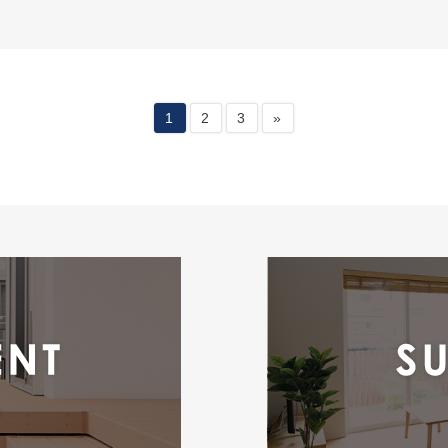
1
2
3
»