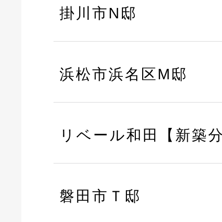
掛川市N邸
浜松市浜名区M邸
リベール和田【新築
磐田市Ｔ邸