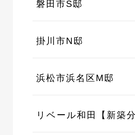
磐田市S邸
掛川市N邸
浜松市浜名区M邸
リベール和田【新築