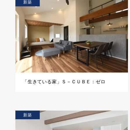
新築
「生きている家」Ｓ－ＣＵＢＥ：ゼロ
新築