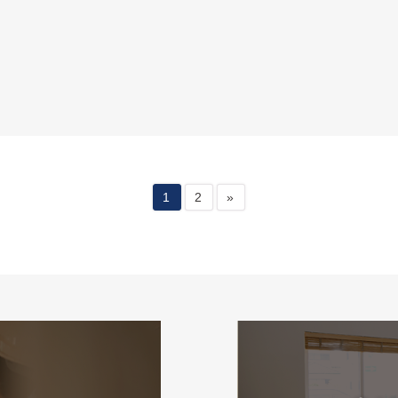
1
2
»