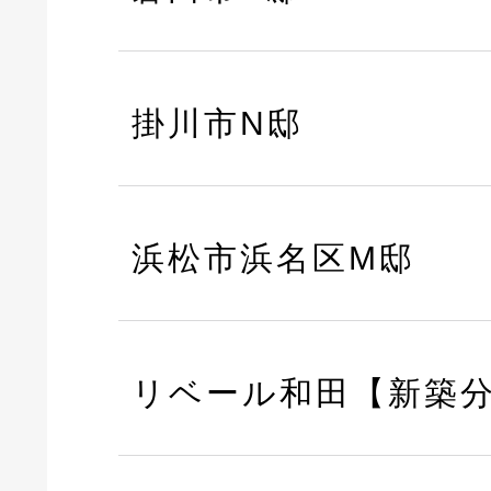
掛川市N邸
浜松市浜名区M邸
リベール和田【新築