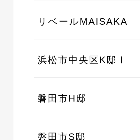
リベールMAISAKA
浜松市中央区K邸Ⅰ
磐田市H邸
磐田市S邸