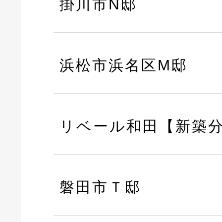
掛川市N邸
浜松市浜名区M邸
リベール和田【新築
磐田市Ｔ邸