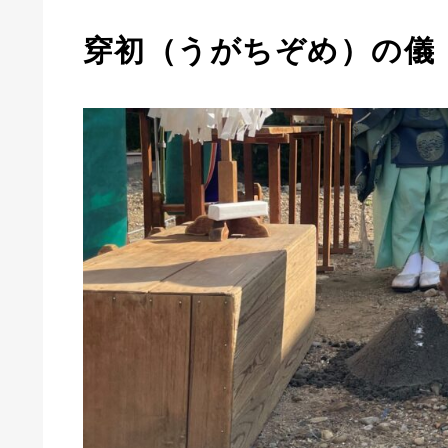
穿初（うがちぞめ）の儀