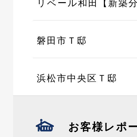
リベール和田【新築
磐田市Ｔ邸
浜松市中央区Ｔ邸
お客様レポ