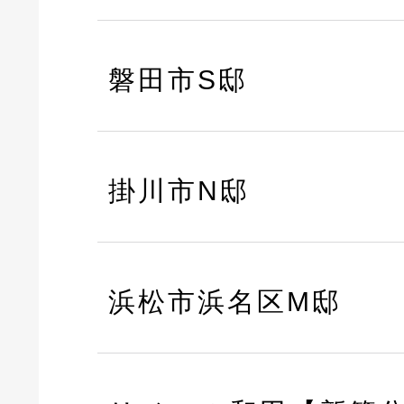
磐田市S邸
掛川市N邸
浜松市浜名区M邸