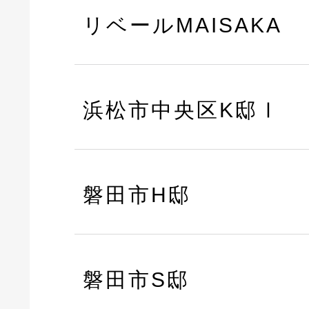
リベールMAISAKA
浜松市中央区K邸Ⅰ
磐田市H邸
磐田市S邸