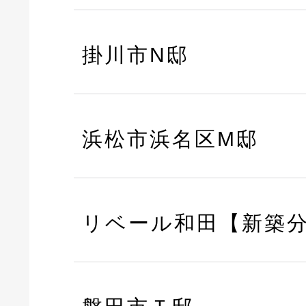
掛川市N邸
浜松市浜名区M邸
リベール和田【新築