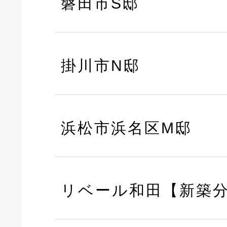
磐田市S邸
掛川市N邸
浜松市浜名区M邸
リベール和田【新築