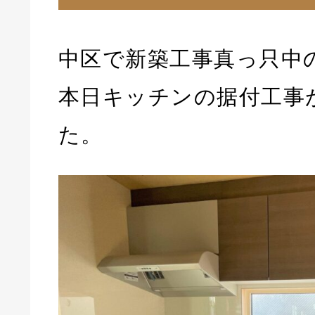
中区で新築工事真っ只中
本日キッチンの据付工事
た。