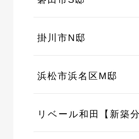
掛川市N邸
浜松市浜名区M邸
リベール和田【新築