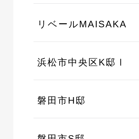
リベールMAISAKA
浜松市中央区K邸Ⅰ
磐田市H邸
磐田市S邸