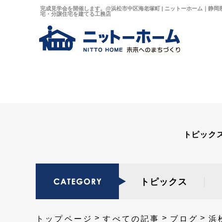
完成見学会を開催します。@浜松市中区海老塚町 | ニットーホーム｜静
宅・分譲住宅を建てる工務店
トピック
トピックス
トップページ
すべての記事
ブログ
浜