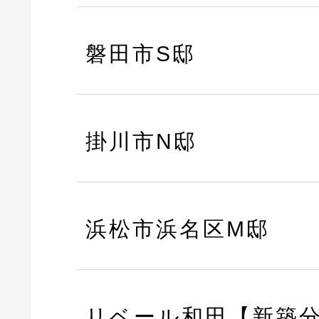
磐田市S邸
掛川市N邸
浜松市浜名区M邸
リベール和田【新築