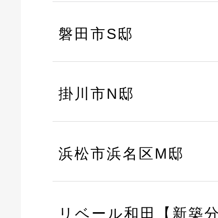
磐田市S邸
掛川市N邸
浜松市浜名区M邸
リベール和田【新築