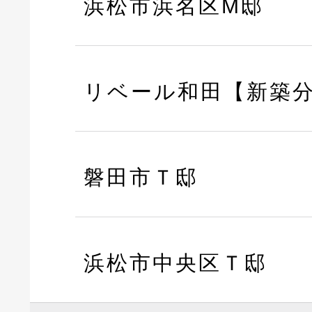
浜松市浜名区M邸
リベール和田【新築
磐田市Ｔ邸
浜松市中央区Ｔ邸