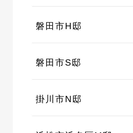
磐田市H邸
磐田市S邸
掛川市N邸