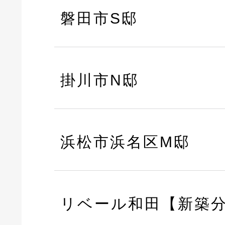
磐田市S邸
掛川市N邸
浜松市浜名区M邸
リベール和田【新築