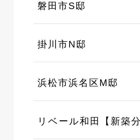
磐田市S邸
掛川市N邸
浜松市浜名区M邸
リベール和田【新築