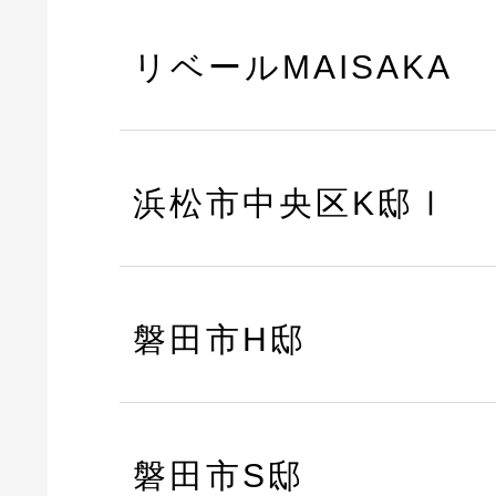
リベールMAISAKA
浜松市中央区K邸Ⅰ
磐田市H邸
磐田市S邸