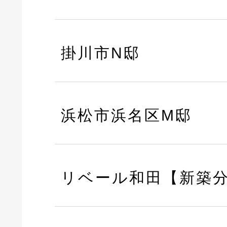
掛川市N邸
浜松市浜名区M邸
リベール和田【新築