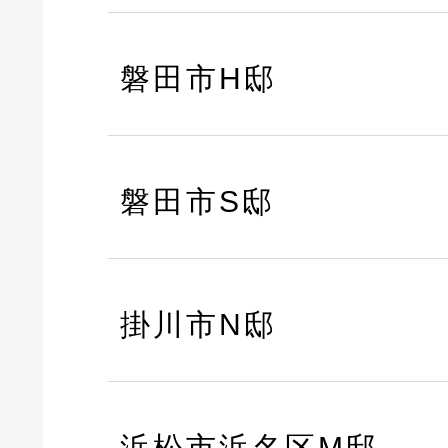
磐田市H邸
磐田市S邸
掛川市N邸
浜松市浜名区M邸