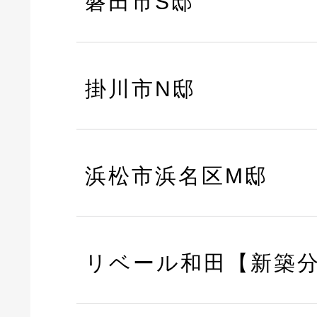
磐田市S邸
掛川市N邸
浜松市浜名区M邸
リベール和田【新築