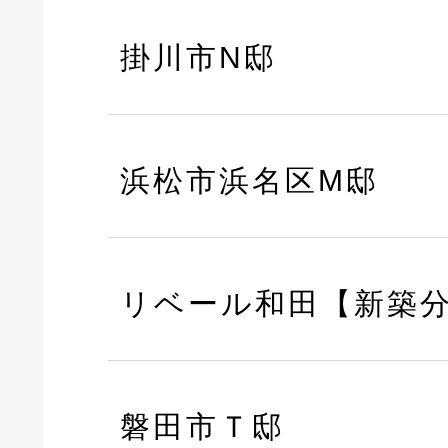
掛川市N邸
浜松市浜名区M邸
リベール和田【新築
磐田市Ｔ邸