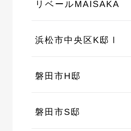
リベールMAISAKA
浜松市中央区K邸Ⅰ
磐田市H邸
磐田市S邸