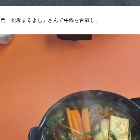
名門「松坂まるよし」さんで牛鍋を舌鼓し、