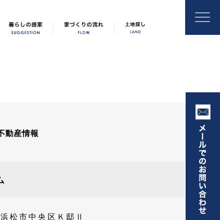
不動産情報
ム
＠浜松市中央区Ｋ邸Ⅱ