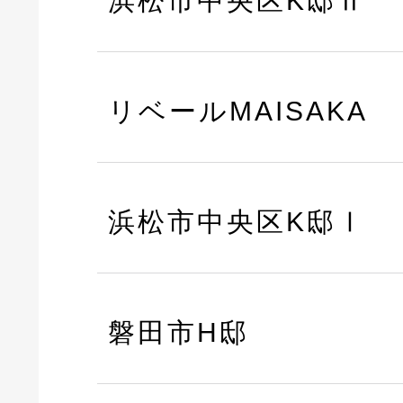
浜松市中央区K邸Ⅱ
リベールMAISAKA
浜松市中央区K邸Ⅰ
磐田市H邸