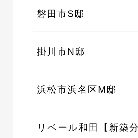
磐田市S邸
掛川市N邸
浜松市浜名区M邸
リベール和田【新築