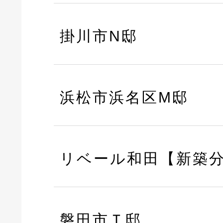
掛川市N邸
浜松市浜名区M邸
リベール和田【新築
磐田市Ｔ邸