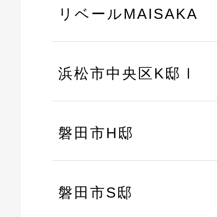
リベールMAISAKA
浜松市中央区K邸Ⅰ
磐田市H邸
磐田市S邸