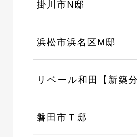
掛川市N邸
浜松市浜名区M邸
リベール和田【新築
磐田市Ｔ邸