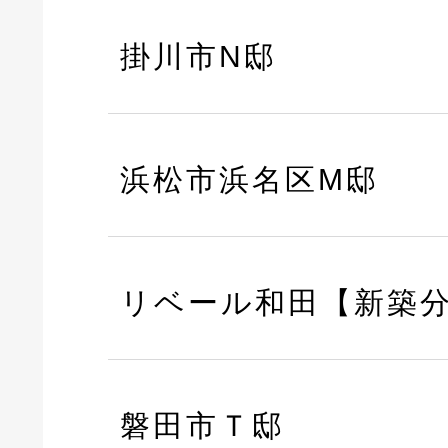
掛川市N邸
浜松市浜名区M邸
リベール和田【新築
磐田市Ｔ邸