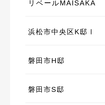
リベールMAISAKA
浜松市中央区K邸Ⅰ
磐田市H邸
磐田市S邸