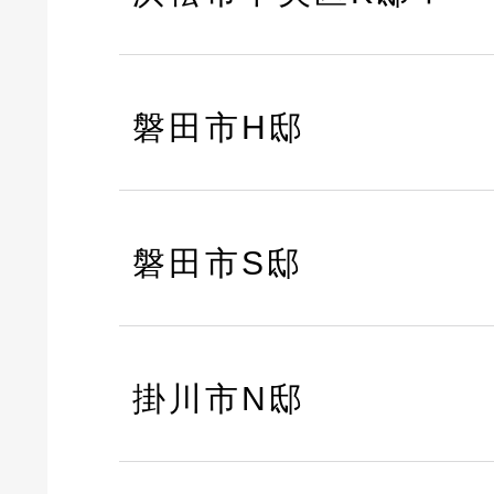
磐田市H邸
磐田市S邸
掛川市N邸