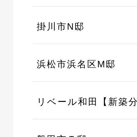
掛川市N邸
浜松市浜名区M邸
リベール和田【新築