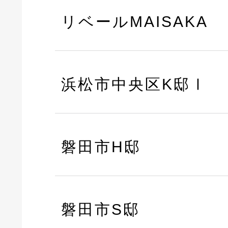
リベールMAISAKA
浜松市中央区K邸Ⅰ
磐田市H邸
磐田市S邸