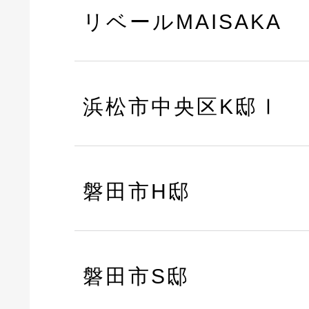
リベールMAISAKA
浜松市中央区K邸Ⅰ
磐田市H邸
磐田市S邸