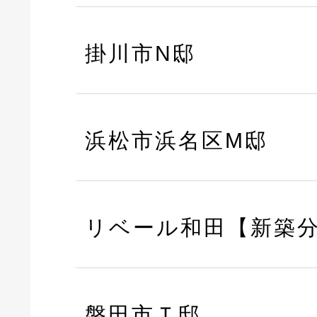
掛川市N邸
浜松市浜名区M邸
リベール和田【新築
磐田市Ｔ邸