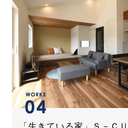
「生きている家」Ｓ－Ｃ