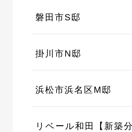
磐田市S邸
掛川市N邸
浜松市浜名区M邸
リベール和田【新築