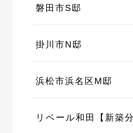
磐田市S邸
掛川市N邸
浜松市浜名区M邸
リベール和田【新築