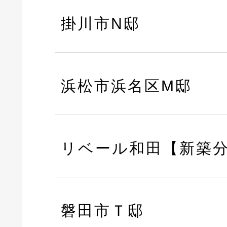
掛川市N邸
浜松市浜名区M邸
リベール和田【新築
磐田市Ｔ邸