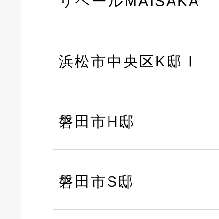
リベールMAISAKA
浜松市中央区K邸Ⅰ
磐田市H邸
磐田市S邸