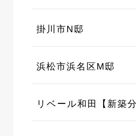
掛川市N邸
浜松市浜名区M邸
リベール和田【新築