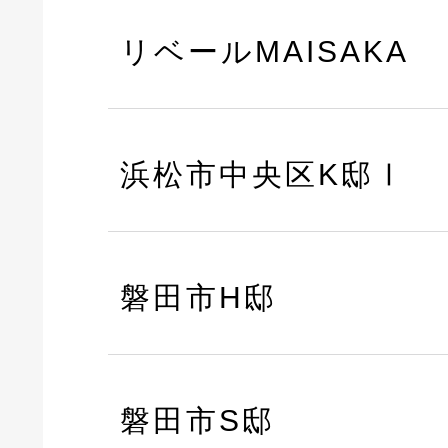
リベールMAISAKA
浜松市中央区K邸Ⅰ
磐田市H邸
磐田市S邸