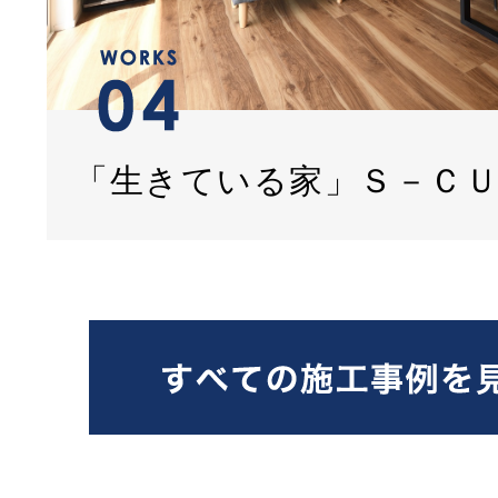
「生きている家」Ｓ－Ｃ