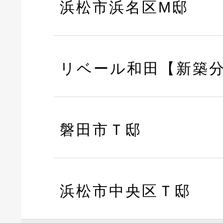
浜松市浜名区M邸
リベール和田【新築
磐田市Ｔ邸
浜松市中央区Ｔ邸