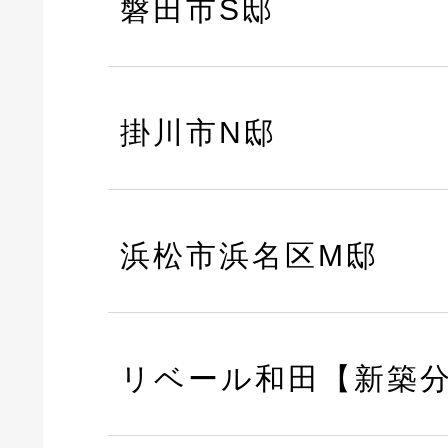
磐田市S邸
掛川市N邸
浜松市浜名区M邸
リベール和田【新築