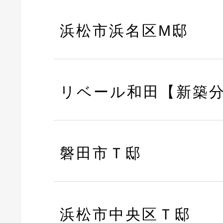
浜松市浜名区M邸
リベール和田【新築
磐田市Ｔ邸
浜松市中央区Ｔ邸