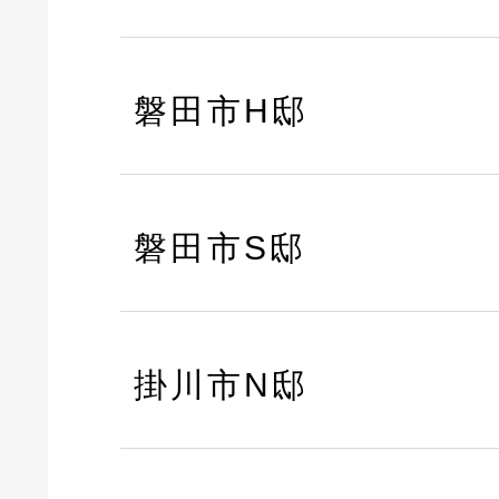
磐田市H邸
磐田市S邸
掛川市N邸