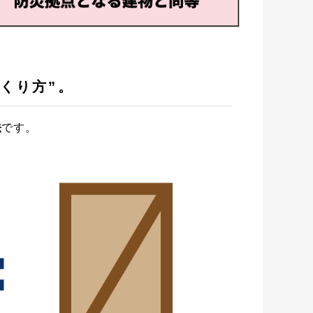
くり方”。
法
です。