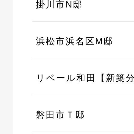
掛川市N邸
浜松市浜名区M邸
リベール和田【新築
磐田市Ｔ邸