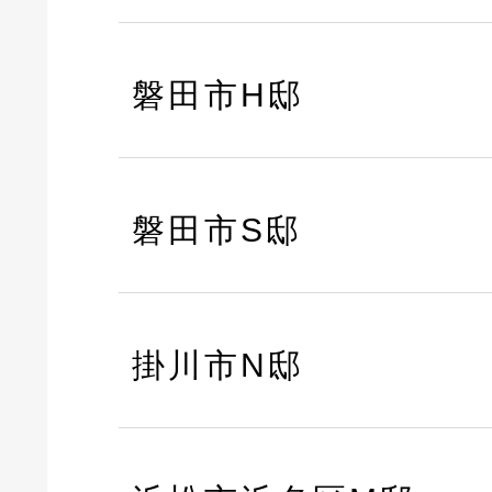
磐田市H邸
磐田市S邸
掛川市N邸