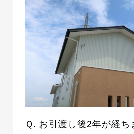
Ｑ. お引渡し後2年が経