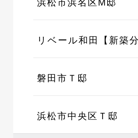
浜松市浜名区M邸
リベール和田【新築
磐田市Ｔ邸
浜松市中央区Ｔ邸