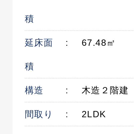
積
延床面
67.48㎡
積
構造
木造２階建
間取り
2LDK