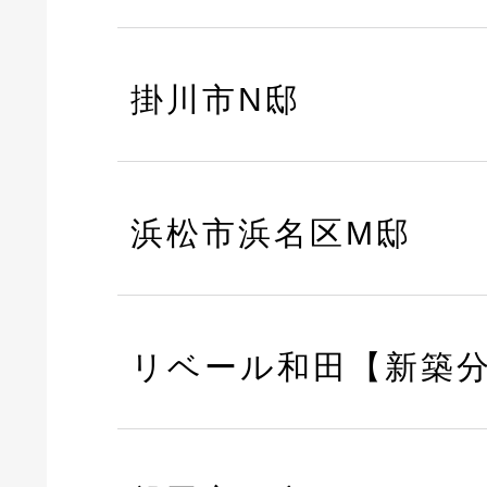
掛川市N邸
浜松市浜名区M邸
リベール和田【新築