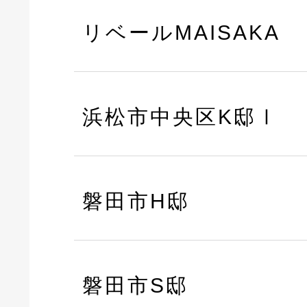
リベールMAISAKA
浜松市中央区K邸Ⅰ
磐田市H邸
磐田市S邸