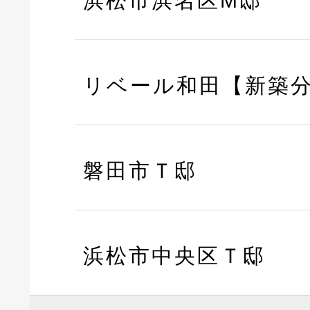
浜松市浜名区M邸
リベール和田【新築
磐田市Ｔ邸
浜松市中央区Ｔ邸