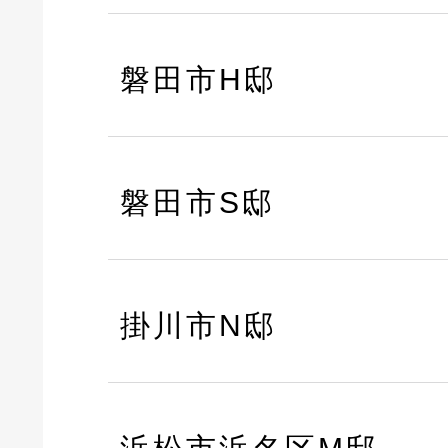
磐田市H邸
磐田市S邸
掛川市N邸