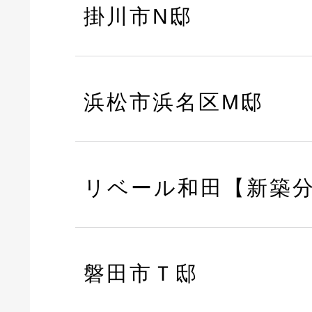
掛川市N邸
浜松市浜名区M邸
リベール和田【新築
磐田市Ｔ邸