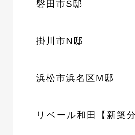
磐田市S邸
掛川市N邸
浜松市浜名区M邸
リベール和田【新築