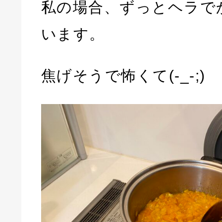
私の場合、ずっとヘラで
います。
焦げそうで怖くて(-_-;)