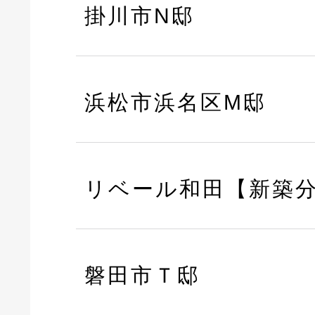
掛川市N邸
浜松市浜名区M邸
リベール和田【新築
磐田市Ｔ邸