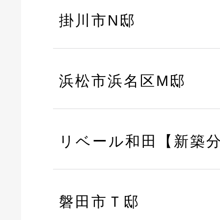
掛川市N邸
浜松市浜名区M邸
リベール和田【新築
磐田市Ｔ邸