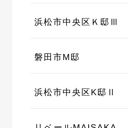
浜松市中央区Ｋ邸Ⅲ
磐田市M邸
浜松市中央区K邸Ⅱ
リベールMAISAKA